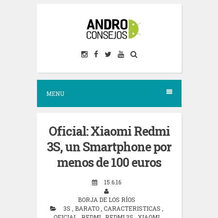
S
k
i
p
t
o
MENU
c
o
n
Oficial: Xiaomi Redmi
t
3S, un Smartphone por
e
menos de 100 euros
n
15.6.16
t
BORJA DE LOS RÍOS
3S
,
BARATO
,
CARACTERISTICAS
,
OFICIAL
,
REDMI
,
REDMI 3S
,
XIAOMI