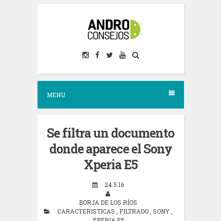
S
k
i
p
t
o
MENU
c
o
n
Se filtra un documento
t
donde aparece el Sony
e
Xperia E5
n
24.5.16
t
BORJA DE LOS RÍOS
CARACTERISTICAS
,
FILTRADO
,
SONY
,
XPERIA E5