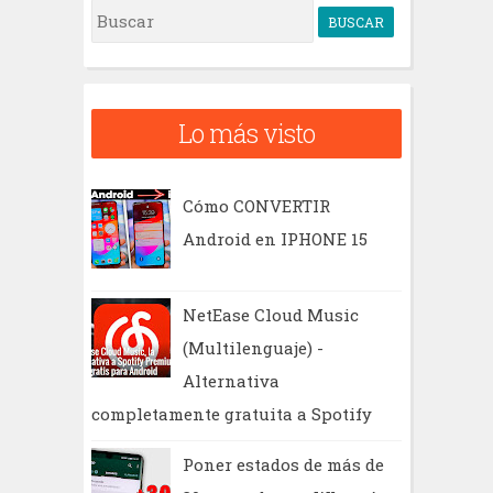
B
u
s
c
Lo más visto
a
r
Cómo CONVERTIR
Android en IPHONE 15
NetEase Cloud Music
(Multilenguaje) -
Alternativa
completamente gratuita a Spotify
Poner estados de más de