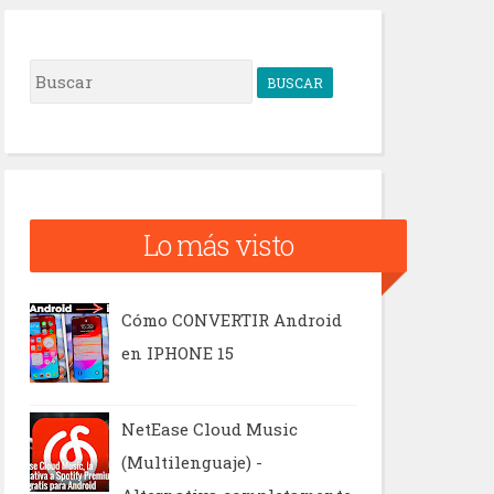
B
u
s
c
a
Lo más visto
r
Cómo CONVERTIR Android
en IPHONE 15
NetEase Cloud Music
(Multilenguaje) -