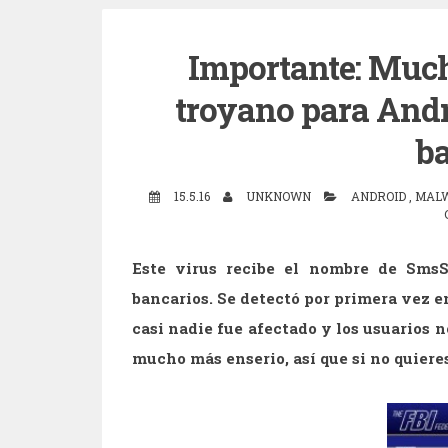
Importante: Much
troyano para Andr
ba
15.5.16
UNKNOWN
ANDROID
,
MAL
Este virus recibe el nombre de Sms
bancarios. Se detectó por primera vez e
casi nadie fue afectado y los usuarios n
mucho más enserio, así que si no quieres 