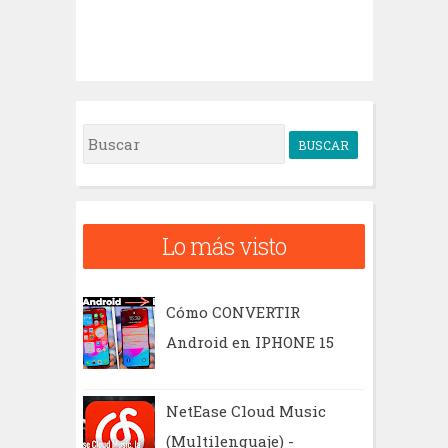
B
u
s
c
Lo más visto
a
r
Cómo CONVERTIR
Android en IPHONE 15
NetEase Cloud Music
(Multilenguaje) -