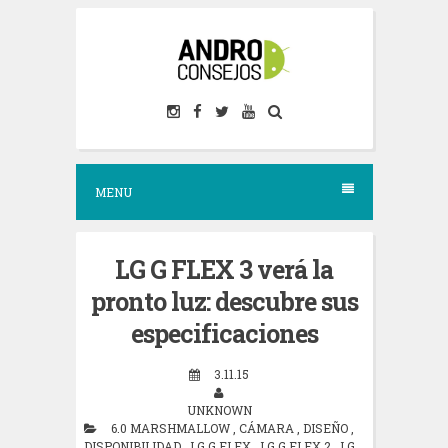
S
k
i
p
t
o
MENU
c
o
n
LG G FLEX 3 verá la
t
pronto luz: descubre sus
e
especificaciones
n
3.11.15
t
UNKNOWN
6.0 MARSHMALLOW
,
CÁMARA
,
DISEÑO
,
DISPONIBILIDAD
,
LG G FLEX
,
LG G FLEX 2
,
LG