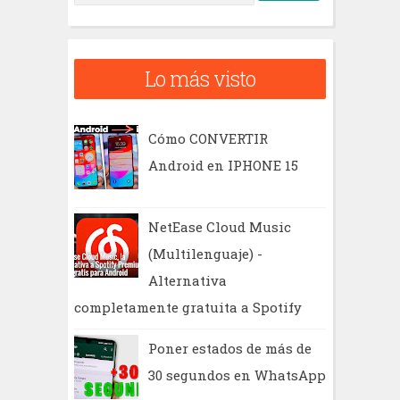
u
s
c
Lo más visto
a
r
Cómo CONVERTIR
Android en IPHONE 15
NetEase Cloud Music
(Multilenguaje) -
Alternativa
completamente gratuita a Spotify
Poner estados de más de
30 segundos en WhatsApp