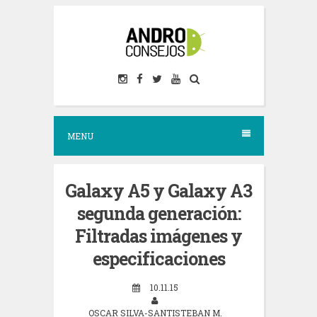
S
k
i
p
t
o
MENU
c
o
n
Galaxy A5 y Galaxy A3
t
segunda generación:
e
Filtradas imágenes y
n
especificaciones
t
10.11.15
OSCAR SILVA-SANTISTEBAN M.