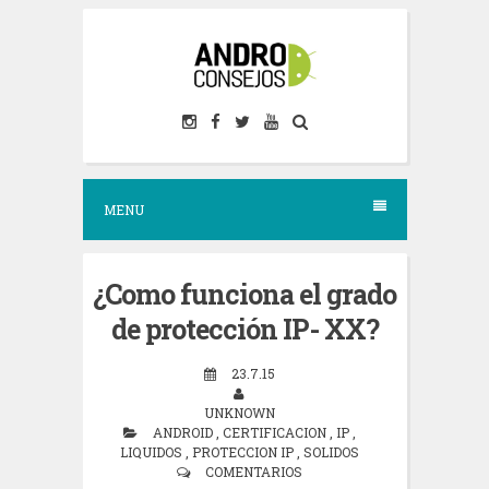
S
k
i
p
t
o
MENU
c
o
n
¿Como funciona el grado
t
de protección IP- XX?
e
23.7.15
n
UNKNOWN
t
ANDROID
,
CERTIFICACION
,
IP
,
LIQUIDOS
,
PROTECCION IP
,
SOLIDOS
COMENTARIOS