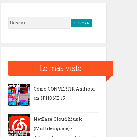
B
u
s
c
a
Lo más visto
r
Cómo CONVERTIR Android
en IPHONE 15
NetEase Cloud Music
(Multilenguaje) -