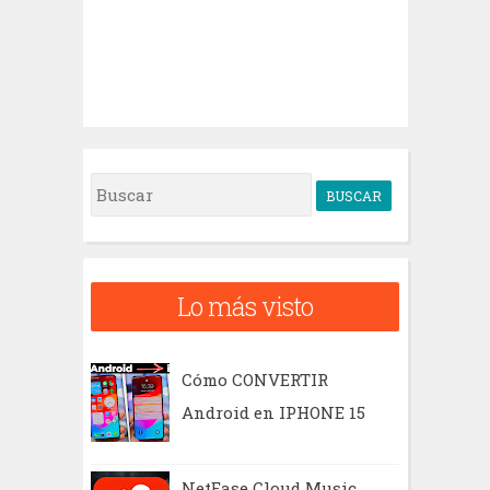
B
u
s
c
Lo más visto
a
r
Cómo CONVERTIR
Android en IPHONE 15
NetEase Cloud Music