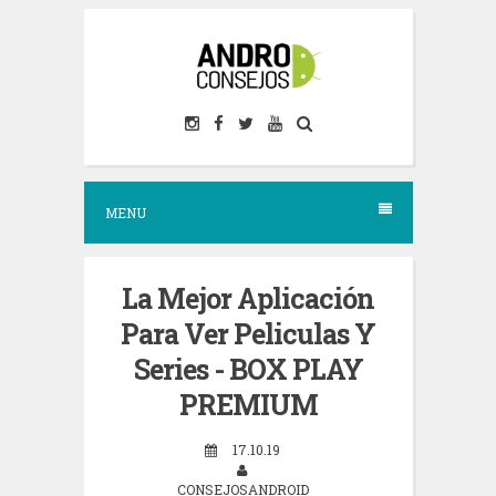
S
k
i
p
t
o
MENU
c
o
n
La Mejor Aplicación
t
Para Ver Peliculas Y
e
Series - BOX PLAY
n
PREMIUM
t
17.10.19
CONSEJOSANDROID