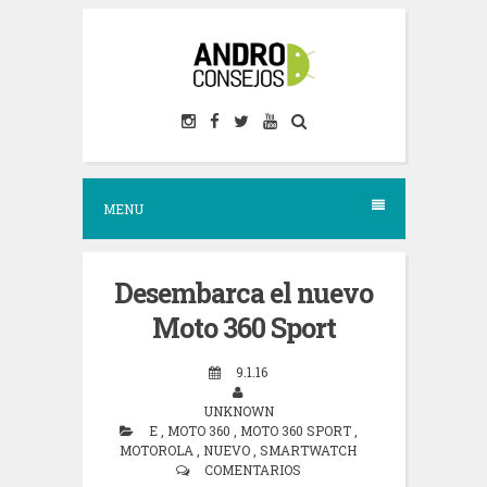
S
k
i
p
t
o
MENU
c
o
n
Desembarca el nuevo
t
Moto 360 Sport
e
9.1.16
n
UNKNOWN
t
E
,
MOTO 360
,
MOTO 360 SPORT
,
MOTOROLA
,
NUEVO
,
SMARTWATCH
COMENTARIOS