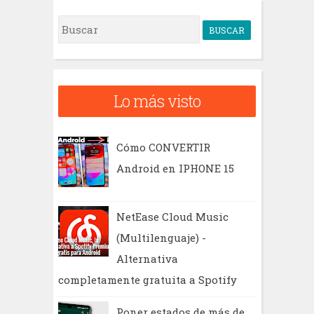
B
u
s
c
Lo más visto
a
r
Cómo CONVERTIR
Android en IPHONE 15
NetEase Cloud Music
(Multilenguaje) -
Alternativa
completamente gratuita a Spotify
Poner estados de más de