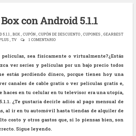
Box con Android 5.1.1
 5.1.1
,
BOX
,
CUPÓN
,
CUPÓN DE DESCUENTO
,
CUPONES
,
GEARBEST
PLUS
,
TV
1 COMENTARIO
películas, sea físicamente o virtualmente?¿Estás
zca ver series y películas por un bajo precio todos
ue estás perdiendo dinero, porque tienes hoy una
er canales de cable gratis o ver películas gratis e,
e haces en tu celular en tu televisor era una utopía,
.1.1. ¿Te gustaría decirle adiós al pago mensual de
s, al ir en tu automóvil hasta tiendas de alquiler de
to costo y otros gastos que, si lo piensas bien, son
rrecto. Sigue leyendo.