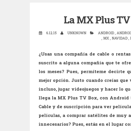
La MX Plus TV 
6.12.15
UNKNOWN
ANDROID
,
ANDROID
,
MX
,
NAVIDAD
,
¿Usas una compañía de cable o rentas 
suscrito a alguna compañía que te ofre
los meses? Pues, permíteme decirte q
mejor opción. Justo cuando creías que v
incluso, jugar videojuegos y hacer lo qu
llega la MX Plus TV Box, con Android 5
Cable y de suscripción para ver película
películas, a comprar satélites de muy al
innecesarios? Pues, estás en el lugar co