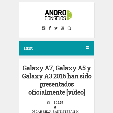
S
k
i
p
t
o
MENU
c
o
n
Galaxy A7, Galaxy A5 y
t
Galaxy A3 2016 han sido
e
presentados
n
oficialmente [vídeo]
t
3.12.15
OSCAR SILVA-SANTISTEBAN M.