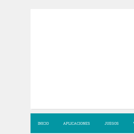
S
k
i
p
t
o
c
o
n
t
e
n
t
INICIO
APLICACIONES
JUEGOS