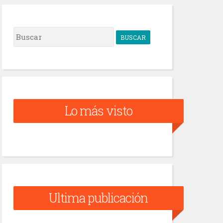
B
u
s
c
a
Lo más visto
r
Ultima publicación