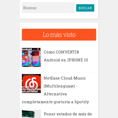
B
u
s
c
Lo más visto
a
r
Cómo CONVERTIR
Android en IPHONE 15
NetEase Cloud Music
(Multilenguaje) -
Alternativa
completamente gratuita a Spotify
Poner estados de más de