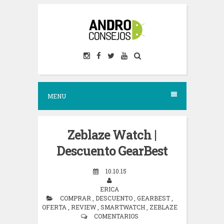
S
k
i
p
t
o
MENU
c
o
n
Zeblaze Watch |
t
Descuento GearBest
e
10.10.15
n
ERICA
t
COMPRAR
,
DESCUENTO
,
GEARBEST
,
OFERTA
,
REVIEW
,
SMARTWATCH
,
ZEBLAZE
COMENTARIOS