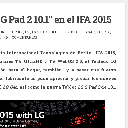
G Pad 2 10.1" en el IFA 2015
IFA 2015
,
LG
,
LG G PAD 2 10.1"
,
LG G4 BEAT
,
LG G4C
,
LG G4S
,
A
COMENTARIOS
ia Internacional Tecnológica de Berlin -IFA 2015,
culares TV UltraHD y TV WebOS 2.0, el
Teclado LG
ón para el hogar, también -y a pesar que fueron
del fabricante se pudo apreciar y probar los nuevos
el
LG G4c
, así como la nueva Tablet
LG G Pad 2
de 10.1