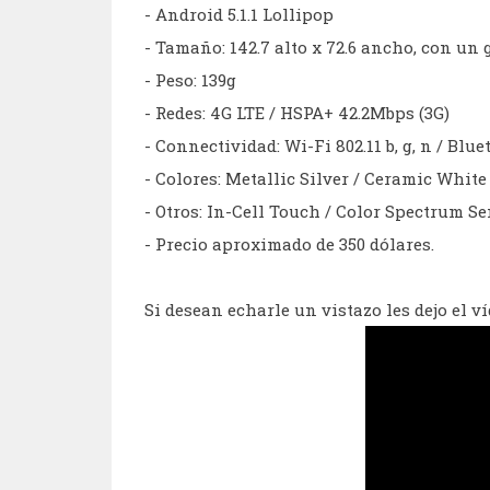
- Android 5.1.1 Lollipop
- Tamaño: 142.7 alto x 72.6 ancho, con un
- Peso: 139g
- Redes: 4G LTE / HSPA+ 42.2Mbps (3G)
- Connectividad: Wi-Fi 802.11 b, g, n / Blu
- Colores: Metallic Silver / Ceramic White
- Otros: In-Cell Touch / Color Spectrum Se
- Precio aproximado de 350 dólares.
Si desean echarle un vistazo les dejo el v