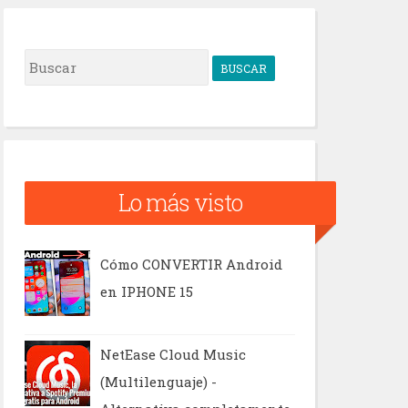
B
u
s
c
a
Lo más visto
r
Cómo CONVERTIR Android
en IPHONE 15
NetEase Cloud Music
(Multilenguaje) -