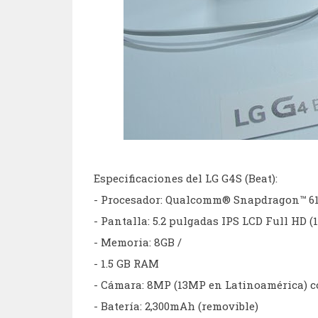
Especificaciones del LG G4S (Beat):
- Procesador: Qualcomm® Snapdragon™ 6
- Pantalla: 5.2 pulgadas IPS LCD Full HD (1
- Memoria: 8GB /
- 1.5 GB RAM
- Cámara: 8MP (13MP en Latinoamérica) c
- Batería: 2,300mAh (removible)