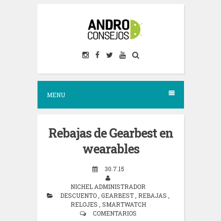
S
k
i
p
t
o
MENU
c
o
n
Rebajas de Gearbest en
t
wearables
e
30.7.15
n
NICHEL ADMINISTRADOR
t
DESCUENTO
,
GEARBEST
,
REBAJAS
,
RELOJES
,
SMARTWATCH
COMENTARIOS