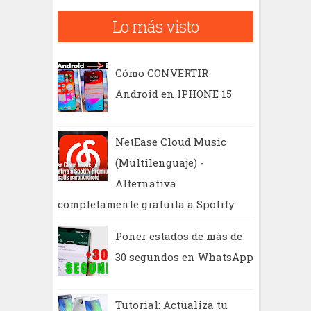
c
Lo más visto
a
r
Cómo CONVERTIR
Android en IPHONE 15
NetEase Cloud Music
(Multilenguaje) -
Alternativa
completamente gratuita a Spotify
Poner estados de más de
30 segundos en WhatsApp
Tutorial: Actualiza tu