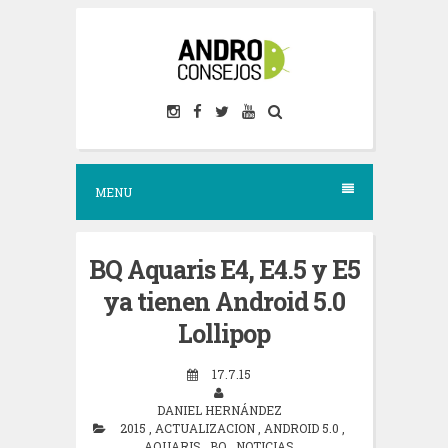
S
k
i
p
t
o
MENU
c
o
n
BQ Aquaris E4, E4.5 y E5
t
ya tienen Android 5.0
e
Lollipop
n
17.7.15
t
DANIEL HERNÁNDEZ
2015
,
ACTUALIZACION
,
ANDROID 5.0
,
AQUARIS
,
BQ
,
NOTICIAS