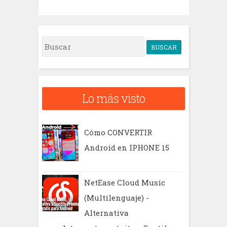
B
u
s
c
Lo más visto
a
r
Cómo CONVERTIR
Android en IPHONE 15
NetEase Cloud Music
(Multilenguaje) -
Alternativa