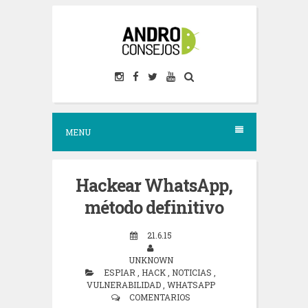
S
k
i
p
t
o
MENU
c
o
n
Hackear WhatsApp,
t
método definitivo
e
21.6.15
n
UNKNOWN
t
ESPIAR
,
HACK
,
NOTICIAS
,
VULNERABILIDAD
,
WHATSAPP
COMENTARIOS