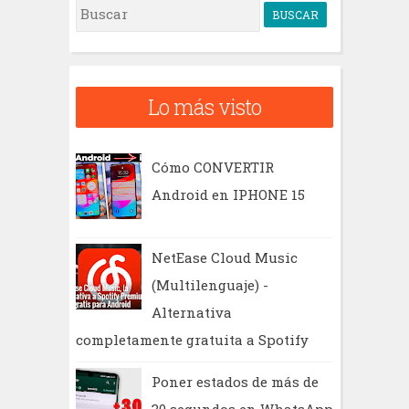
B
u
s
c
Lo más visto
a
r
Cómo CONVERTIR
Android en IPHONE 15
NetEase Cloud Music
(Multilenguaje) -
Alternativa
completamente gratuita a Spotify
Poner estados de más de