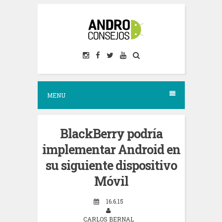
S
k
i
p
t
o
MENU
c
o
n
BlackBerry podría
t
implementar Android en
e
su siguiente dispositivo
n
Móvil
t
16.6.15
CARLOS BERNAL