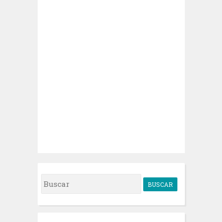
B
u
s