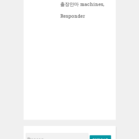
출장안마
machines,
Responder
B