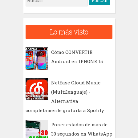
u
s
c
Lo más visto
a
r
Cómo CONVERTIR
Android en IPHONE 15
NetEase Cloud Music
(Multilenguaje) -
Alternativa
completamente gratuita a Spotify
Poner estados de más de
30 segundos en WhatsApp