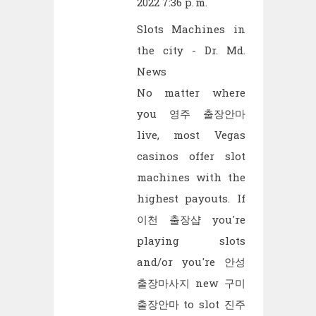
2022 7:36 p. m.
Slots Machines in
the city - Dr. Md.
News
No matter where
you
영주 출장안마
live, most Vegas
casinos offer slot
machines with the
highest payouts. If
이천 출장샵
you're
playing slots
and/or you're
안성
출장마사지
new
구미
출장안마
to slot
진주