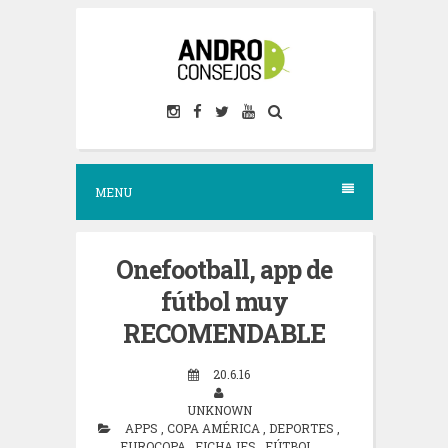
S
k
i
p
t
o
MENU
c
o
n
Onefootball, app de
t
fútbol muy
e
RECOMENDABLE
n
20.6.16
t
UNKNOWN
APPS
,
COPA AMÉRICA
,
DEPORTES
,
EUROCOPA
,
FICHAJES
,
FÚTBOL
,