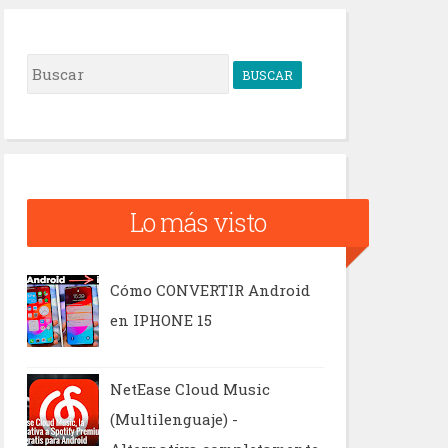
B
u
s
c
a
Lo más visto
r
Cómo CONVERTIR Android
en IPHONE 15
NetEase Cloud Music
(Multilenguaje) -