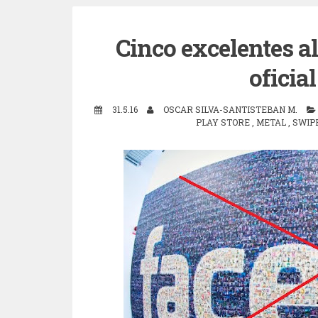
Cinco excelentes al
oficia
31.5.16
OSCAR SILVA-SANTISTEBAN M.
PLAY STORE
,
METAL
,
SWIP