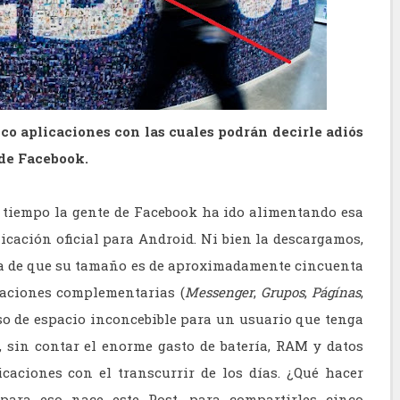
o aplicaciones con las cuales podrán decirle adiós
 de Facebook.
l tiempo la gente de Facebook ha ido alimentando esa
licación oficial para Android. Ni bien la descargamos,
sa de que su tamaño es de aproximadamente cincuenta
caciones complementarias (
Messenger
,
Grupos
,
Págínas
,
uso de espacio inconcebible para un usuario que tenga
 sin contar el enorme gasto de batería, RAM y datos
caciones con el transcurrir de los días. ¿Qué hacer
para eso nace este Post, para compartirles cinco