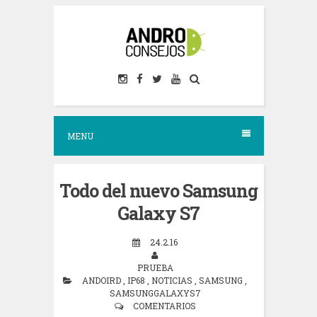
S
k
i
p
t
o
MENU
c
o
n
Todo del nuevo Samsung
t
Galaxy S7
e
24.2.16
n
PRUEBA
t
ANDOIRD
,
IP68
,
NOTICIAS
,
SAMSUNG
,
SAMSUNGGALAXYS7
COMENTARIOS