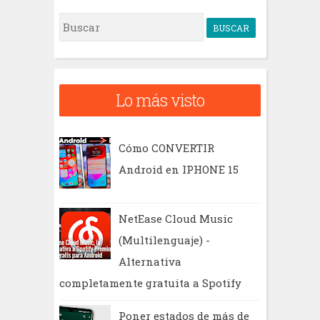
B
u
s
c
Lo más visto
a
r
Cómo CONVERTIR
Android en IPHONE 15
NetEase Cloud Music
(Multilenguaje) -
Alternativa
completamente gratuita a Spotify
Poner estados de más de