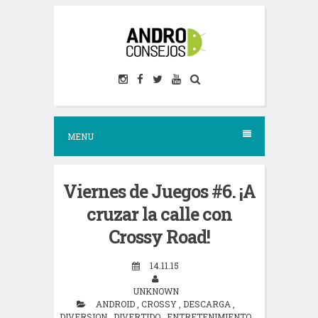
S
k
i
p
t
o
MENU
c
o
n
Viernes de Juegos #6. ¡A
t
cruzar la calle con
e
Crossy Road!
n
14.11.15
t
UNKNOWN
ANDROID
,
CROSSY
,
DESCARGA
,
DIVERSION
,
DIVERTIDO
,
ENTRETENIMIENTO