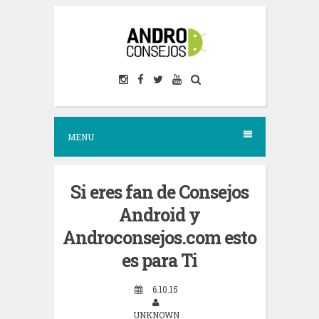
S
k
i
p
t
o
MENU
c
o
n
Si eres fan de Consejos
t
Android y
e
Androconsejos.com esto
n
es para Ti
t
6.10.15
UNKNOWN