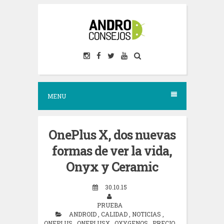
S
k
i
p
t
o
MENU
c
o
n
OnePlus X, dos nuevas
t
formas de ver la vida,
e
Onyx y Ceramic
n
30.10.15
t
PRUEBA
ANDROID
,
CALIDAD
,
NOTICIAS
,
ONEPLUS
,
ONEPLUSX
,
OXYGENOS
,
PRECIO