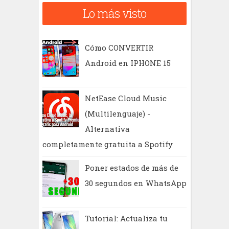
c
Lo más visto
a
r
Cómo CONVERTIR
Android en IPHONE 15
NetEase Cloud Music
(Multilenguaje) -
Alternativa
completamente gratuita a Spotify
Poner estados de más de
30 segundos en WhatsApp
Tutorial: Actualiza tu