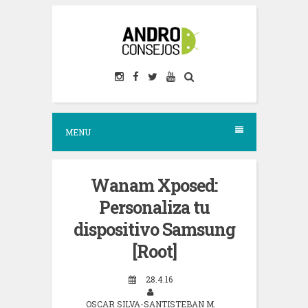
S
k
i
p
t
o
MENU
c
o
n
Wanam Xposed:
t
Personaliza tu
e
dispositivo Samsung
n
[Root]
t
28.4.16
OSCAR SILVA-SANTISTEBAN M.